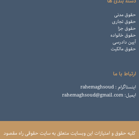
دسته بندی ها
حقوق مدنی
حقوق تجاری
حقوق جزا
حقوق خانواده
آیین دادرسی
حقوق مالکیت
ارتباط با ما
اینستاگرام : rahemaghsoud
ایمیل: rahemaghsoud@gmail.com
کلیه حقوق و امتیازات این وبسایت متعلق به سایت حقوقی راه مقصود