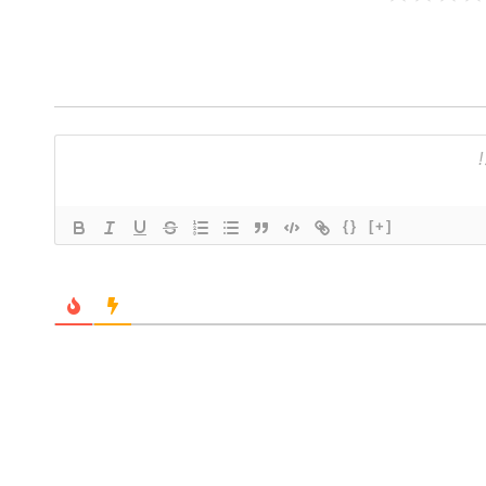
{}
[+]