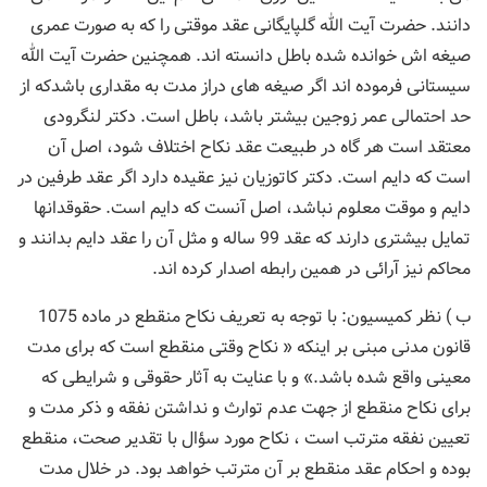
دانند. حضرت آیت الله گلپایگانی عقد موقتی را که به صورت عمری
صیغه اش خوانده شده باطل دانسته اند. همچنین حضرت آیت الله
سیستانی فرموده اند اگر صیغه های دراز مدت به مقداری باشدکه از
حد احتمالی عمر زوجین بیشتر باشد، باطل است. دکتر لنگرودی
معتقد است هر گاه در طبیعت عقد نکاح اختلاف شود، اصل آن
است که دایم است. دکتر کاتوزیان نیز عقیده دارد اگر عقد طرفین در
دایم و موقت معلوم نباشد، اصل آنست که دایم است. حقوقدانها
تمایل بیشتری دارند که عقد 99 ساله و مثل آن را عقد دایم بدانند و
محاکم نیز آرائی در همین رابطه اصدار کرده اند.
ب ) نظر کمیسیون: با توجه به تعریف نکاح منقطع در ماده 1075
قانون مدنی مبنی بر اینکه « نکاح وقتی منقطع است که برای مدت
معینی واقع شده باشد.» و با عنایت به آثار حقوقی و شرایطی که
برای نکاح منقطع از جهت عدم توارث و نداشتن نفقه و ذکر مدت و
تعیین نفقه مترتب است ، نکاح مورد سؤال با تقدیر صحت، منقطع
بوده و احکام عقد منقطع بر آن مترتب خواهد بود. در خلال مدت