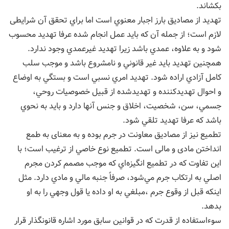
بکشاند.
تهديد از مصاديق بارز اجبار معنوي است اما براي تحقق آن شرايطی
لازم است؛ از جمله آن كه بايد عمل انجام شده عرفا تهديد محسوب
شود و به علاوه، عمدي باشد زيرا تهديد غيرعمدي وجود ندارد.
همچنين تهديد بايد غير قانوني و نامشروع باشد و موجب سلب
كامل آزادي اراده شود. تهديد امري نسبي است و بستگي به اوضاع
و احوال تهديدكننده و تهديدشده از قبيل خصوصيات روحي،
جسمي، سن، شخصيت، اخلاق و جنس آنها دارد و بايد به نحوي
باشد كه عرفا تهديد تلقي شود.
تطمیع نیز از مصادیق معاونت در جرم بوده و به معنای به طمع
انداختن مادی و مالی است. تطميع نوع خاصي از ترغيب است؛ با
اين تفاوت كه در تطميع انگيزه‌اي كه موجب مصمم كردن مجرم
اصلي به ارتكاب جرم مي‌شود، صرفاً جنبه مالي و مادي دارد. مثل
اينكه قبل از وقوع جرم ،مبلغي به او داده يا قول وجهي را به او
بدهد.
سوءاستفاده از قدرت که در قوانین سابق مورد اشاره قانونگذار قرار