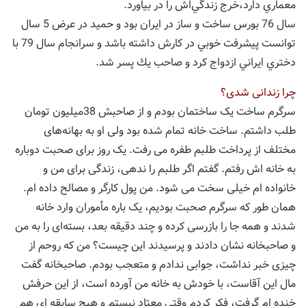
معماري دارد،‌خرج زندگي‌اش را در بياورد.
سال 76 بورس ساخت و ساز در ايران بود و حميد در عرض 5 سال
توانست پيشرفت خوبي در كارش داشته باشد و سرانجام سال 79 با
دختري ايراني ازدواج كرد و صاحب يك پسر شد.
چرا زندانی شدی؟
سرگرم ساخت یک ساختمان بودم و از صاحبش 38میلیون تومان
طلب داشتم. ساخت خانه تمام شده بود ولی او به بهانه‌های
مختلف از پرداخت طلبم طفره می رفت. یک روز برای صحبت دوباره
به خانه اش رفتم. گفتم اگر طلبم را ندهی، زندگی برای من و
خانواده ام خیلی سخت می شود. من پول کارگر و مصالح داده ام.
همان طور که سرگرم صحبت بودیم، یک باره مأموران وارد خانه
شدند و همه جا را بازرسی کرده و چند دقیقه بعد، بسته‌ای را به من
و صاحبخانه نشان دادند و پرسیدند این چیست؟ من که روحم از
چیزی خبر نداشت، جوابی ندادم و متعجب بودم. صاحبخانه گفت
مال این آقاست، با خودش به خانه من آورده است، از این حرفش
خنده ام گرفت، فکر کردم وقتی معتاد نیستم و هیچ سابقه ای هم