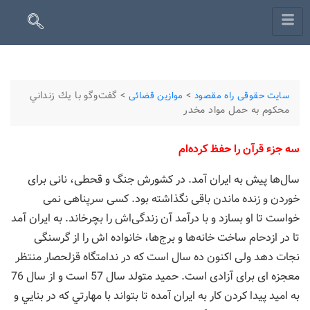
>
>
گفت‌وگو با يك زنداني
سایت حقوقی راه مقصود
موازین قضائی
محکوم به حمل مواد مخدر
سه جزء قرآن را حفظ کرده‌ام
سال‌ها پیش به ایران آمد. در کشورش جنگ و قحطی، نانی برای
خوردن و زنده ماندن باقی نگذاشته بود. کسی سرپناهی نمی
خواست تا او بسازد و با درآمد آن زندگی‌اش را بچرخاند. به ایران آمد
تا در ازدحام ساخت خانه‌ها و برج‌ها، خانواده اش را از گرسنگی
نجات دهد ولی اکنون ده سال است که در ندامتگاه قزلحصار منتظر
معجزه ای برای آزادی است. حميد متولد سال 57 است و از سال 76
به اميد پيدا كردن كار به ايران آمده تا بتواند با مهارتي كه در بنايي و