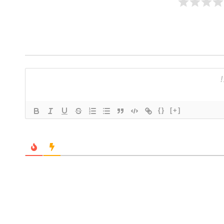
{}
[+]