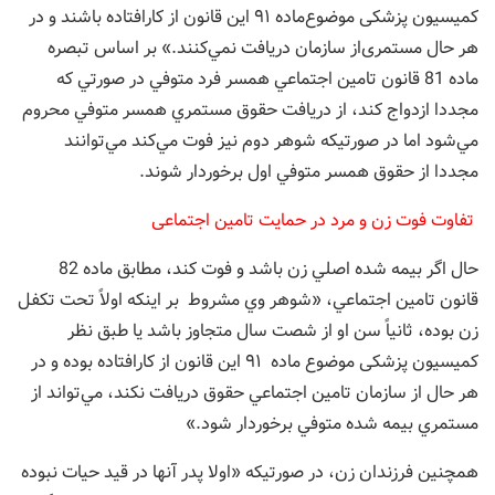
کمیسیون پزشکی موضوع‌ماده ۹۱ این قانون از کارافتاده باشند و در
هر حال مستمری‌از سازمان دریافت نمي‌كنند.» بر اساس تبصره
ماده 81 قانون تامين اجتماعي همسر فرد متوفي در صورتي كه
مجددا ازدواج كند، از دريافت حقوق مستمري همسر متوفي محروم
مي‌شود اما در صورتيكه شوهر دوم نيز فوت مي‌كند مي‌توانند
مجددا از حقوق همسر متوفي اول برخوردار شوند.
تفاوت فوت زن و مرد در حمایت تامین اجتماعی
حال اگر بيمه شده اصلي زن باشد و فوت كند، مطابق ماده 82
قانون تامين اجتماعي، «شوهر وي مشروط بر اینکه اولاً تحت تکفل
زن بوده، ثانیاً سن ‌او از شصت سال متجاوز باشد یا طبق نظر
کمیسیون پزشکی موضوع ماده ۹۱ این قانون از کارافتاده بوده و در
هر حال از سازمان تامين اجتماعي حقوق دريافت نكند، مي‌تواند از
مستمري بيمه شده متوفي برخوردار شود.»
همچنين فرزندان زن، در صورتيكه «اولا پدر آنها در قید حیات نبوده