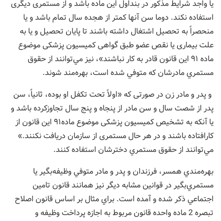
یا واجد شرایط مذکور در بنداول این ماده باشد و از مستمری دیگری
استفاده نکند. دوما سن آنها کمتر از هجده سال تمام باشد و یا
منحصراً به تحصیل اشتغال داشته باشند تا پایان تحصیل و یا به
علت بیماری‌ یا نقص عضو طبق گواهی کمیسیون پزشکی موضوع
ماده ۹۱ این‌ قانون قادر به کار نباشند»، نيز مي‌توانند از حقوق
مستمري مادرشان كه متوفي شده است، بهره‌مند شوند.
و پدر و مادر زن در صورتی که «اولاً تحت تکفل او بوده، ثانیاً، سن
پدر از شصت سال و سن مادر از پنجاه و پنج سال تجاوزکرده باشد و
یا آنکه به تشخیص کمیسیون پزشکی موضوع ماده‌۹۱ این قانون از
کارافتاده باشند و در هر حال مستمری از سازمان دریافت نكنند.»
مي‌توانند از حقوق مستمري دخترشان استفاده كنند.
بهره‌مندي همسر، فرزندان و پدر و مادر متوفي وظيفه‌بگير يا
مستمري‌بگير در قوانين مشابه ديگر نيز همانند قانون تامين
اجتماعي ذكر شده و آمده است. براي مثال بر اساس قانون اصلاح
تبصره 2 ماده واحده قانون مربوط به اجازه پرداخت وظیفه و