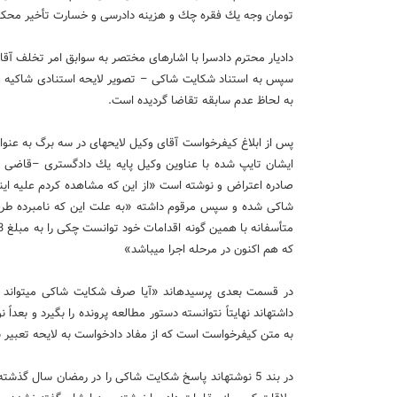
تومان وجه یك فقره چك و هزینه دادرسی و خسارت تأخیر محكو
دادیار محترم دادسرا با اشاره­ای مختصر به سوابق امر تخلف آ
به لحاظ عدم سابقه تقاضا گردیده است.
پس از ابلاغ كیفرخواست آقای وكیل لایحه­ای در سه برگ به عنوا
ایشان تایپ شده با عناوین وكیل پایه یك دادگستری –قاضی س
شاكی شده و سپس مرقوم داشته «به علت این كه نامبرده طرف 
كه هم اكنون در مرحله اجرا می­باشد»
داشته­اند نهایتاً نتوانسته دستور مطالعه پرونده را بگیرد و بعداً
به متن كیفرخواست است كه از مفاد دادخواست به لایحه تعبیر
در بند 5 نوشته­اند پاسخ شكایت شاكی را در رمضان سال گذشته د