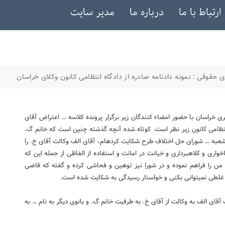
ارتباط با ما
درباره ما
مدیر سایت
 حقوقی : نمونه دادنامه صادره از دادگاه انتظامی کانون وکلای خراسان
ی خراسان با حضور امضاء كنندگان زیر برگزار پرونده كلاسه … اعتراض آقای
تظامی كانون زیر نظر است. كوتاه شده آنچه گذشته چنین است كه خانم گ.
 شعبه … شورای حل اختلاف طرح شكایت كرده­ام، آقای الف وكالت آقای خ. را
خواری و كلاهبرداری و خیانت در امانت و استفاده از الفاظی از جمله این كه
 را فراهم نموده و در شورا نیز توهین و فحاشی كرده و گفته كه قاضی
 غلطی نمی­توانی بكنی و خواستار رسیدگی به شكایت شده است.
قای الف به وكالت از آقای خ. به طرفیت خانم گ. و بانوی دیگر به نام … به