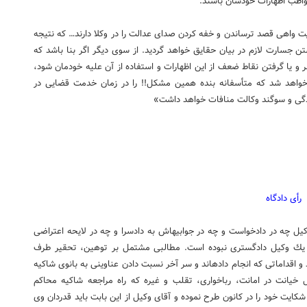
واظب اظهارات خودشان باشند.
 شكایت واهی قصد ترساندن و خفه كردن صدای عدالت را در وكلا دارند… كه نتیجه
ن جسارت لازم در بیان حقایق خواهد گردید. از سوی دیگر اگر بنا باشد كه
 و یا گرفتن نقاط ضعف از این اظهارات و استفاده از آن علیه خودمان شود،
 خواهد شد كه متأسفانه بنده همین مشكل!! را در زمان خدمت قضایی در
زادگی و سوگند وكالت منافات خواهد داشت»
رأی دادگاه
ل چه در دادخواست و چه در جوابیه­اش به دادسرا و چه در لایحه اعتراضی
یه یك وكیل دادگستری نبوده است. مطالبی مشتمل بر توهین، تحقیر طرف
 اقداماتی كه انجام داده­اند و سر آخر نسبت دادن عناوینی به بانوی شاكیه
ل خیانت در امانت، رباخواری، تقلب و غیره كه راه مراجعه شاكیه محاكم
كایت خود را در كانون طرح نموده و آقای وكیل از این بابت باید قدردان وی