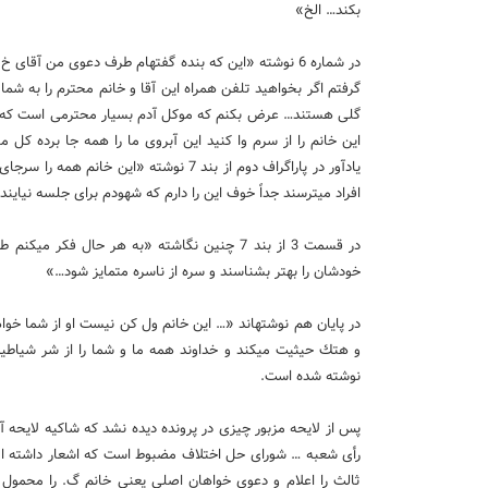
بكند… الخ»
در شماره 6 نوشته «این كه بنده گفته­ام طرف دعوی من آ
گرفتم اگر بخواهید تلفن همراه این آقا و خانم محترم را به شما
گلی هستند… عرض بكنم كه موكل آدم بسیار محترمی است كه واقعا
این خانم را از سرم وا كنید این آبروی ما را همه جا برده كل 
یادآور در پاراگراف دوم از بند 7 نوشته 
افراد می­ترسند جداً خوف این را دارم كه شهودم برای جلسه نیاین
در قسمت 3 از بند 7 چنین نگاشته «به هر حال ف
خودشان را بهتر بشناسند و سره از ناسره متمایز شود…»
در پایان هم نوشته­اند «… این خانم ول كن نیست او از شما خواه
و هتك حیثیت می­كند و خداوند همه ما و شما را از شر شیاط
نوشته شده است.
پس از لایحه مزبور چیزی در پرونده دیده نشد كه شاكیه لایحه آق
رأی شعبه … شورای حل اختلاف مضبوط است كه اشعار داشته ام
ثالث را اعلام و دعوی خواهان اصلی یعنی خانم گ. را محمول