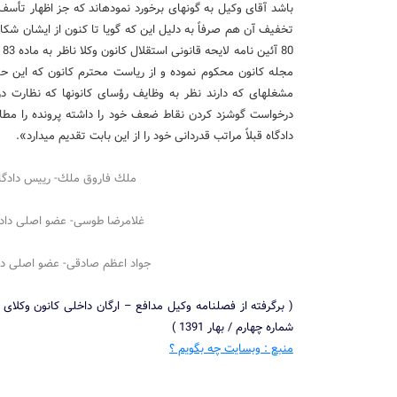
باشد آقای وكیل به گونه­ای برخورد نموده­اند كه جز اظهار تأ
مجله كانون محكوم نموده و از ریاست محترم كانون كه این حك
مشغله­ای كه دارند نظر به وظایف رؤسای كانون­ها كه نظارت د
درخواست گوشزد كردن نقاط ضعف خود را داشته پرونده را مطالع
دادگاه قبلاً مراتب قدردانی خود را از این بابت تقدیم می­دارد».
ملك فاروق ملك- رییس دادگاه
غلامرضا طوسی- عضو اصلی دادگ
جواد اعظم صادقی- عضو اصلی داد
شماره چهارم / بهار 1391 )
منبع : وبسایت چه بگویم ؟