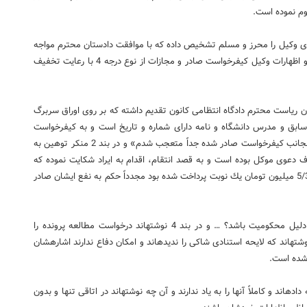
م نموده است.
قای وكیل را محرز و مسلم تشخیص داده كه با موافقت دادستان محترم مواجه
سپس به استناد شكایت شاكی – تصویر لایحه استنادی شاكیه و اظهارات وكیل كیفرخواست صادر و مجازات از نوع درجه 4 با رعایت تخفیف
ن ریاست محترم دادگاه انتظامی كانون تقدیم داشته كه بر روی اوراق سربرگ
ابق و مدرس دانشگاه و نامه دارای شماره و تاریخ است و به كیفرخواست
صادره اعتراض و نوشته است «از این كه مشاهده كردم علیه اینجانب كیفرخواست صادر شده جداً متعجب شدم» و در بند 2 منكر توهین به
دعوی موكل بوده است و به قصد انتقام، اقدام به ایراد شكایت نموده كه
متأسفانه با همین گونه اقدامات خود توانست چكی را به مبلغ 5/3 میلیون تومان یك نوبت پرداخت شده بود مجدداً حكم به نفع ایشان صادر
در قسمت بعدی پرسیده­اند «آیا صرف شكایت شاكی می­تواند دلیل محكومیت باشد؟ … و در بند 4 نوشته­اند درخواست مطالعه پرونده را
 نوشته­اند كه لایحه استنادی شاكی را ندیده­اند و امكان دفاع ندارند اشاره­شان
 شده است.
اده­اند و كاملاً آن­ها را به یاد ندارند و آن چه نوشته­اند در اتاقی تنها و بدون