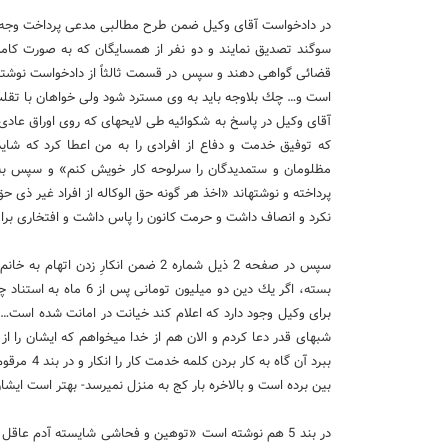
در دادخواست آقای وكیل ضمن طرح مطالبی مدعی پرداخت وجه چك
سوگند تصدیق نمایند و دو نفر از همسایگان كه به صورت كاملاً 
قضائی گواهی دهند و سپس در قسمت ثالثاً از دادخواست نوشته (
است و… چك بلاوجه باید به وی مسترد شود ولی خواهان با تقلب 
كه توفیق خدمت و دفاع از افرادی را به من اعطا كرد كه شاید
مظلومان و ستمدیدگان را سرلوحه كار خویش كنم» و سپس به ت
پرداخته و نوشته­اند «اخذ هر گونه حق الوكاله از افراد غیر ذی 
نكرد و انصاف داشت و حرمت كانون را پاس داشت و افتخاری برای
سپس در صفحه 2 ذیل شماره 2 ضمن انكار
بسته، اگر یك دین دو می
برای وكیل وجود دارد كه اعلام كند خیانت در امانت شده است… 
شب­های قدر دعا كردم و الان هم از خدا می­خواهم كه ایشان را ا
ببرد آن گا
بین برده است و بالاخره بار كج به منزل نمی­رسد- بهتر است ایش
در بند 5 هم نوشته است «توهین و فحاشی شایسته آدم عاق