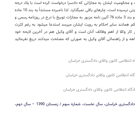
سف و محكومیت ایشان به مجازاتی كه دادسرا درخواست كرده است با یك درجه
تخفیف آن هم صرفاً به دلیل این كه گویا تا كنون از ایشان شكایتی نرسیده است، چاره­ای باقی نمی­گذارد. لذا نامبرده مستنداً به بند 10 ماده
80 آئین نامه لایحه قانونی استقلال كانون وكلا ناظر به ماده 83 و بند 3 ماده 76 آئین نامه مزبور به مجازات توبیخ با درج در روزنامه رسمی و
م همانند سایر احكام به رویت ایشان می­رسد استدعا می­شود به رغم كثرت
ر كار وكلا از اهم وظائف آنان است و آقای وكیل هم در آخرین لایحه خود
ه و از راهنمائی آقای وكیل به صورتی كه مصلحت می­دانند دریغ نفرمائید
 انتظامی كانون وكلای دادگستری خراسان
اه انتظامی كانون وكلای دادگستری خراسان
گاه انتظامی كانون وكلای دادگستری خراسان
( برگرفته از فصلنامه وکیل مدافع – ارگان داخلی کانون وکلای دادگستری خراسان، سال نخست، شماره سوم / زمستان 1390 – سال دوم،