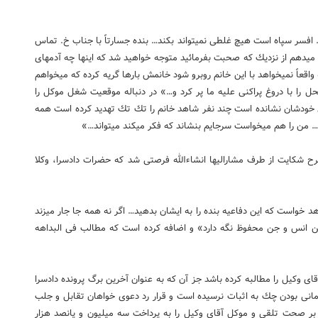
قای خ. افسر سپاه است هیچ غلطی نمی­تواند بكند… بنده جسارتاً با جناب خ. تماس
 می­دهم از نزدیك كه صحبت بفرمائید متوجه خواهید شد كه این­ها چه آدم­های
ً نمی­خواهد با این خانم روبرو شود خانمش بارها گریه كرده كه می­خواهم
محل را با دروغ پراكنی علیه ما پر كرد و…» در دنباله موقعیت شغل موكل را
«این خانم همه را سرجای خودشان نشانده است چند نفر شاهد خانم را تك تك تهدید كرده است همه
د… من را هم می­خواست سرجایم بنشاند كه فكر می­كند می­تواند…»
كر می­كنم طرح شكایت از طرف مشارالیها انشاءالله فرصتی شد كه حضرات دادسرا، وكلا
د خواست كه این دفاعیه بنده را به ایشان بدهید… اگر نه همه جا جار می­زند
ین انس و جن محفوظ نگه دارد» و اضافه كرده است كه مطالب فی البداهه
ای وكیل را مطالبه كرده باشد جز آن كه به عنوان آخرین برگ پرونده دادسرا
انی بودن چك به اثبات نرسیده است و قرار رد دعوی خواهان تقابل و جلب
 بر صحت تلقی و موكل آقای وكیل را به پرداخت سه میلیون و پانصد هزار