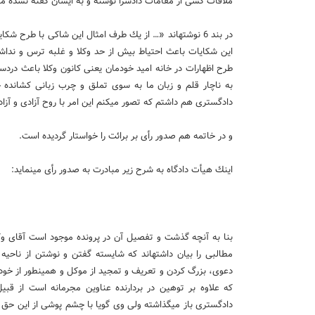
ملاقات كسی از مقامات دادسرا نوشته و به ایشان گفته نشده م
در بند 6 نوشته­اند «… از یك طرف امثال این شاكی با طرح
این شكایات باعث احتیاط بیش از حد وكلا و غلبه ترس و نداشت
طرح اظهارات در خانه امید خودمان یعنی كانون وكلا باعث دردسر
به ناچار قلم و زبان ما به سوی تملق و چرب زبانی كشانده
دادگستری هم داشتم كه تصور می­كنم این امر با روح آزادی و آ
و در خاتمه هم صدور رأی بر برائت را خواستار گردیده است.
اینك هیأت دادگاه به شرح زیر مبادرت به صدور رأی می­نماید:
بنا به آنچه گذشت و تفصیل آن در پرونده موجود است آقای وكی
مطالبی را بیان داشته­اند كه شایسته گفتن و نوشتن از ناح
دعوی، بزرگ كردن و تعریف و تمجید از موكل و همینطور از خود و
كه علاوه بر توهین در بردارنده عناوین مجرمانه است از قبی
دادگستری باز می­گذاشته ولی وی گویا با چشم پوشی از این حق ش