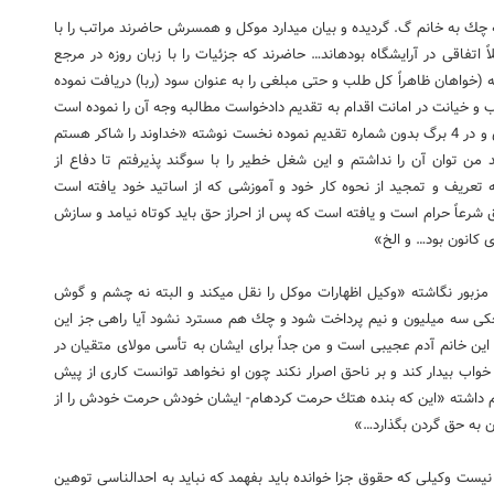
 به خانم گ. گردیده و بیان می­دارد موكل و همسرش حاضرند مراتب را با
اتفاقی در آرایشگاه بوده­اند… حاضرند كه جزئیات را با زبان روزه در مرجع
خواهان ظاهراً كل طلب و حتی مبلغی را به عنوان سود (ربا) دریافت نموده
و خیانت در امانت اقدام به تقدیم دادخواست مطالبه وجه آن را نموده است
آقای وكیل در پاسخ به شكوائیه طی لایحه­ای كه روی اوراق عادی و در 4 برگ بدون شماره تقدیم نموده نخست نوشته «خداوند را شاكر هستم
 من توان آن را نداشتم و این شغل خطیر را با سوگند پذیرفتم تا دفاع از
عریف و تمجید از نحوه كار خود و آموزشی كه از اساتید خود یافته است
حق شرعاً حرام است و یافته است كه پس از احراز حق باید كوتاه نیامد و سازش
 كانون بود… و الخ»
ِ زدن اتهام به خانم مزبور نگاشته «وكیل اظهارات موكل را نقل می­كند و البته نه چشم و گوش
لیون تومانی پس از 6 ماه به استناد چكی سه میلیون و نیم پرداخت شود و چك هم مسترد نشود آیا راهی جز این
این خانم آدم عجیبی است و من جداً برای ایشان به تأسی مولای متقیان در
ز خواب بیدار كند و بر ناحق اصرار نكند چون او نخواهد توانست كاری از پیش
ه به كار بردن كلمه خدمت كار را انكار و در بند 4 مرقوم داشته «این كه بنده هتك حرمت كرده­ام- ایشان خودش حرمت خودش را از
ان به حق گردن بگذارد…»
ل نیست وكیلی كه حقوق جزا خوانده باید بفهمد كه نباید به احدالناسی توهین