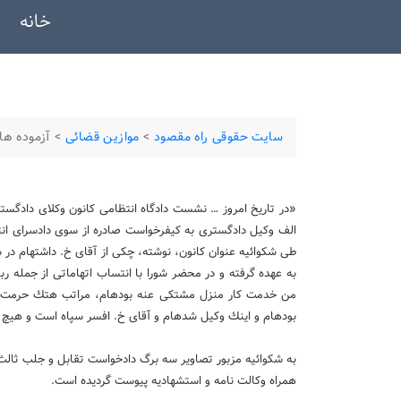
خانه
سایت حقوقی راه مقصود
>
موازین قضائی
>
آزموده های
«در تاریخ امروز … نشست دادگاه انتظامی كانون وكلای دادگستر
الف وكیل دادگستری به كیفرخواست صادره از سوی دادسرای ان
طی شكوائیه عنوان كانون، نوشته، چكی از آقای خ. داشته­ام در
به عهده گرفته و در محضر شورا با انتساب اتهاماتی از جمله ربا
من خدمت كار منزل مشتكی عنه بوده­ام، مراتب هتك حرمت من
بوده­ام و اینك وكیل شده­ام و آقای خ. افسر سپاه است و هیچ
به شكوائیه مزبور تصاویر سه برگ دادخواست تقابل و جلب ثالث آ
همراه وكالت نامه و استشهادیه پیوست گردیده است.